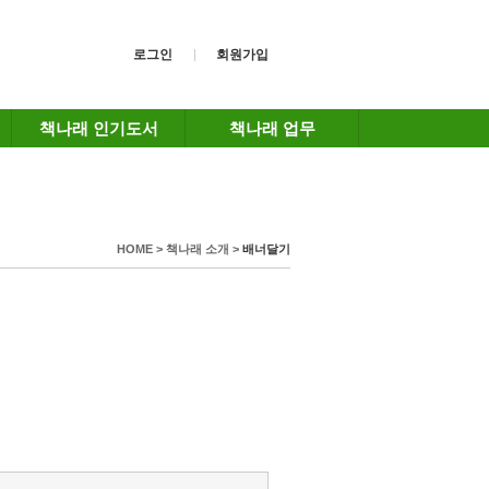
로그인
회원가입
책나래 인기도서
책나래 업무
HOME > 책나래 소개 >
배너달기