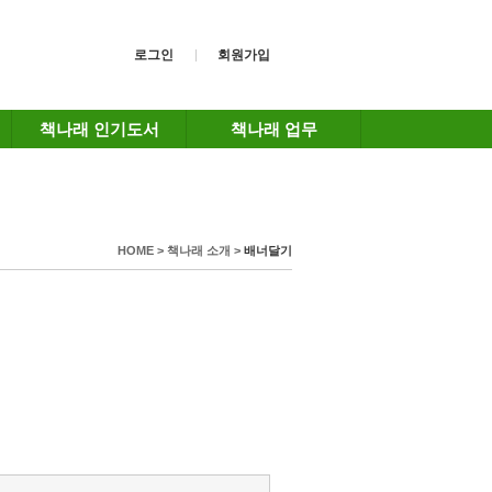
로그인
회원가입
책나래 인기도서
책나래 업무
HOME > 책나래 소개 >
배너달기