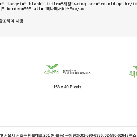
kr" target="_blank" title="새창"><img src="cn.nld.go.kr/im
높이" border="0" alt=“책나래서비스"></a>
 참조하여 사용.
158 x 40 Pixels
 서울시 서초구 반포대로 201 (반포동) 문의전화:02-590-6336, 02-590-6264 / 팩스 0