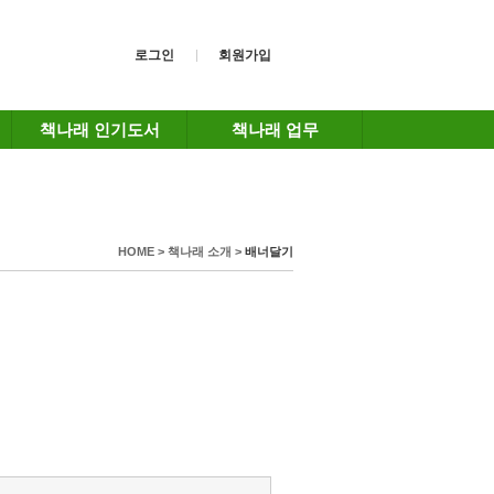
로그인
회원가입
책나래 인기도서
책나래 업무
HOME > 책나래 소개 >
배너달기