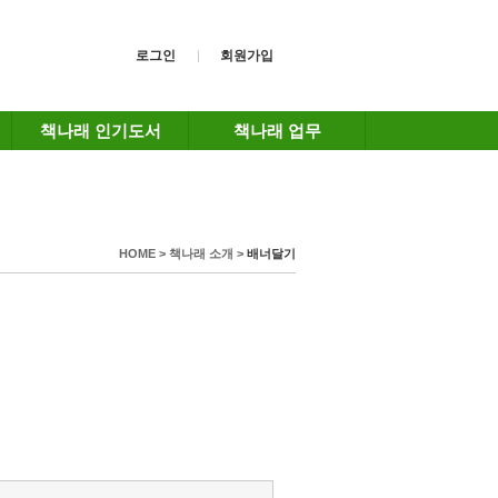
로그인
회원가입
책나래 인기도서
책나래 업무
HOME > 책나래 소개 >
배너달기