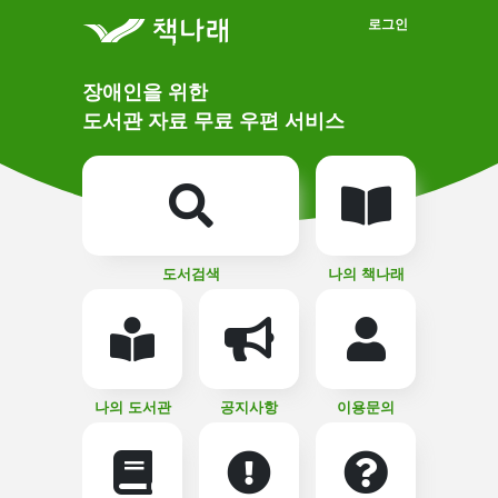
메인메뉴 바로가기
본문 바로가기
로그인
메
장애인을 위한
인
상
도서관 자료 무료 우편 서비스
단
비
주
메
얼
뉴
버
튼
도서검색
나의 책나래
나의 도서관
공지사항
이용문의