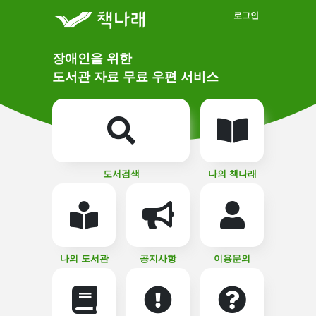
메인메뉴 바로가기
본문 바로가기
로그인
메
장애인을 위한
인
상
도서관 자료 무료 우편 서비스
단
비
주
메
얼
뉴
버
튼
도서검색
나의 책나래
나의 도서관
공지사항
이용문의