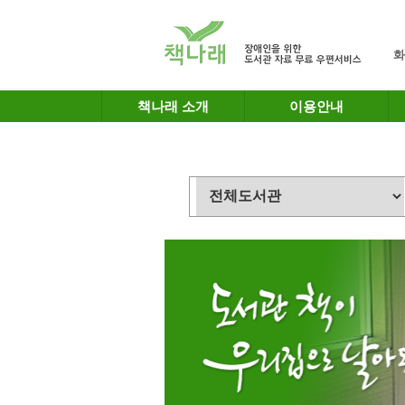
메인메뉴 바로가기
본문 바로가기
화
책나래 소개
이용안내