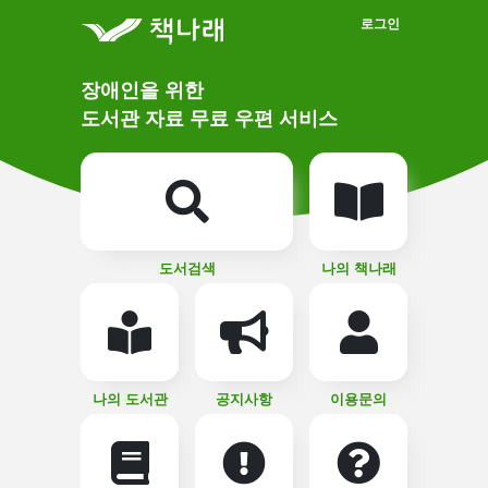
메인메뉴 바로가기
본문 바로가기
로그인
메
장애인을 위한
인
상
도서관 자료 무료 우편 서비스
단
비
주
메
얼
뉴
버
튼
도서검색
나의 책나래
나의 도서관
공지사항
이용문의