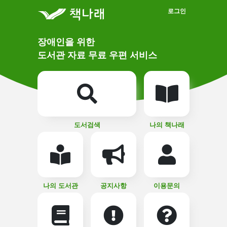
메인메뉴 바로가기
본문 바로가기
로그인
메
장애인을 위한
인
상
도서관 자료 무료 우편 서비스
단
비
주
메
얼
뉴
버
튼
도서검색
나의 책나래
나의 도서관
공지사항
이용문의