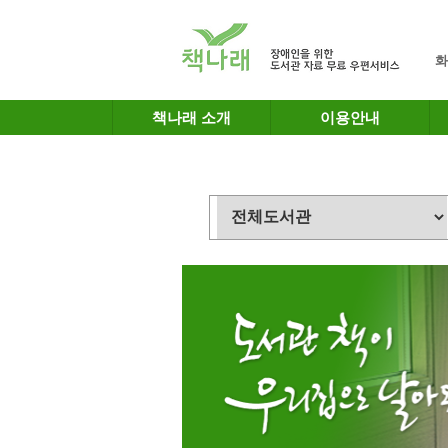
메인메뉴 바로가기
본문 바로가기
화
책나래 소개
이용안내