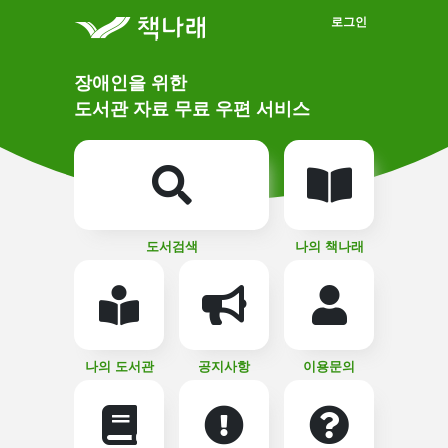
메인메뉴 바로가기
본문 바로가기
로그인
메
장애인을 위한
인
상
도서관 자료 무료 우편 서비스
단
비
주
메
얼
뉴
버
튼
도서검색
나의 책나래
나의 도서관
공지사항
이용문의