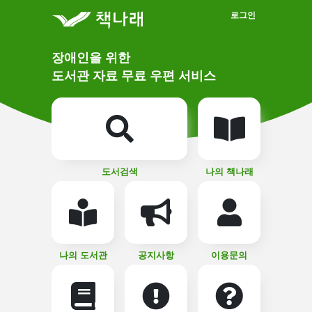
메인메뉴 바로가기
본문 바로가기
로그인
메
장애인을 위한
인
상
도서관 자료 무료 우편 서비스
단
비
주
메
얼
뉴
버
튼
도서검색
나의 책나래
나의 도서관
공지사항
이용문의