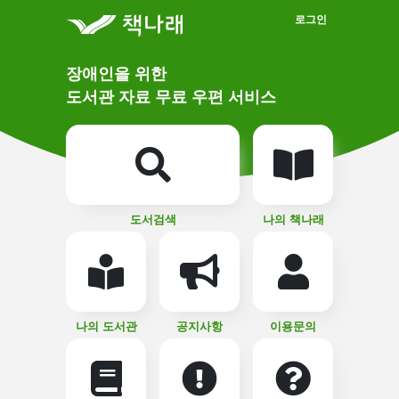
메인메뉴 바로가기
본문 바로가기
로그인
메
장애인을 위한
인
상
도서관 자료 무료 우편 서비스
단
비
주
메
얼
뉴
버
튼
도서검색
나의 책나래
나의 도서관
공지사항
이용문의