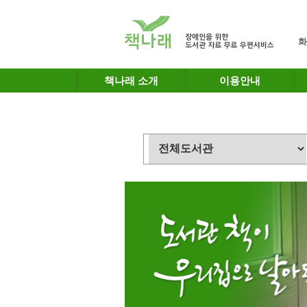
메인메뉴 바로가기
본문 바로가기
화
책나래 소개
이용안내