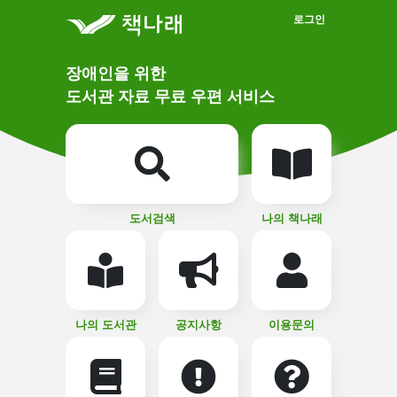
메인메뉴 바로가기
본문 바로가기
로그인
메
장애인을 위한
인
상
도서관 자료 무료 우편 서비스
단
비
주
메
얼
뉴
버
튼
도서검색
나의 책나래
나의 도서관
공지사항
이용문의