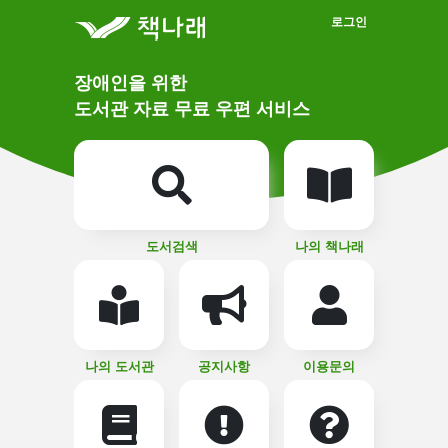
메인메뉴 바로가기
본문 바로가기
로그인
메
장애인을 위한
인
상
도서관 자료 무료 우편 서비스
단
비
주
메
얼
뉴
버
튼
도서검색
나의 책나래
나의 도서관
공지사항
이용문의