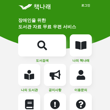
메인메뉴 바로가기
본문 바로가기
로그인
메
장애인을 위한
인
상
도서관 자료 무료 우편 서비스
단
비
주
메
얼
뉴
버
튼
도서검색
나의 책나래
나의 도서관
공지사항
이용문의