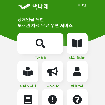
메인메뉴 바로가기
본문 바로가기
로그인
메
장애인을 위한
인
상
도서관 자료 무료 우편 서비스
단
비
주
메
얼
뉴
버
튼
도서검색
나의 책나래
나의 도서관
공지사항
이용문의