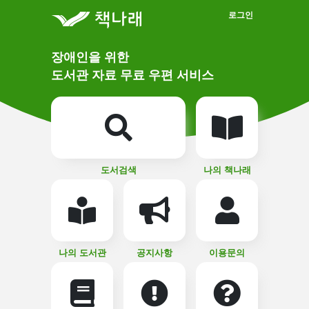
메인메뉴 바로가기
본문 바로가기
로그인
메
장애인을 위한
인
상
도서관 자료 무료 우편 서비스
단
비
주
메
얼
뉴
버
튼
도서검색
나의 책나래
나의 도서관
공지사항
이용문의