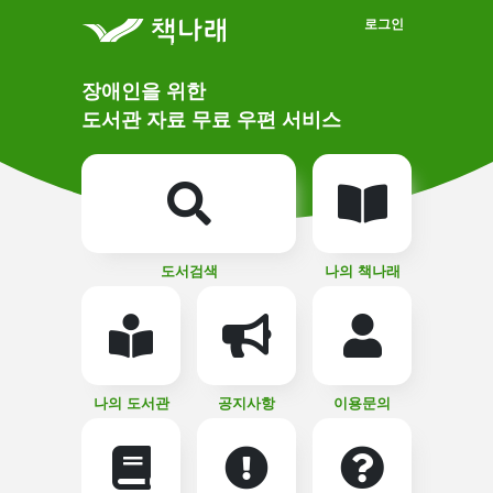
메인메뉴 바로가기
본문 바로가기
로그인
메
장애인을 위한
인
상
도서관 자료 무료 우편 서비스
단
비
주
메
얼
뉴
버
튼
도서검색
나의 책나래
나의 도서관
공지사항
이용문의