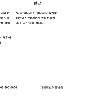
반납
래 대출현
‘나의 책나래’ > ‘책나래 대출현황’
소할 자료
메뉴에서 반납할 자료를 선택한
’를 클릭
후 반납 요청을 합니다.
’인 경우에
)
2-590-0656
개인정보취급방침