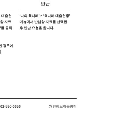
반납
래 대출현
‘나의 책나래’ > ‘책나래 대출현황’
소할 자료
메뉴에서 반납할 자료를 선택한
’를 클릭
후 반납 요청을 합니다.
’인 경우에
)
2-590-0656
개인정보취급방침