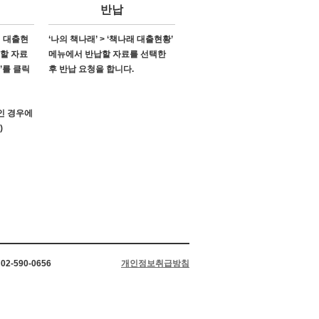
반납
래 대출현
‘나의 책나래’ > ‘책나래 대출현황’
소할 자료
메뉴에서 반납할 자료를 선택한
’를 클릭
후 반납 요청을 합니다.
’인 경우에
)
2-590-0656
개인정보취급방침