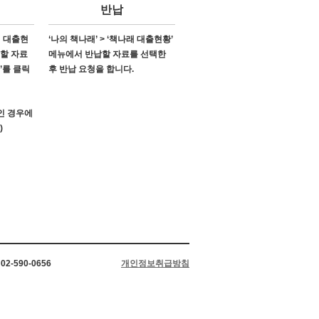
반납
래 대출현
‘나의 책나래’ > ‘책나래 대출현황’
소할 자료
메뉴에서 반납할 자료를 선택한
’를 클릭
후 반납 요청을 합니다.
’인 경우에
)
2-590-0656
개인정보취급방침