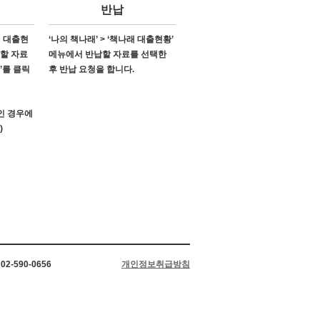
반납
래 대출현
‘나의 책나래’ > ‘책나래 대출현황’
소할 자료
메뉴에서 반납할 자료를 선택한
’를 클릭
후 반납 요청을 합니다.
’인 경우에
)
2-590-0656
개인정보취급방침