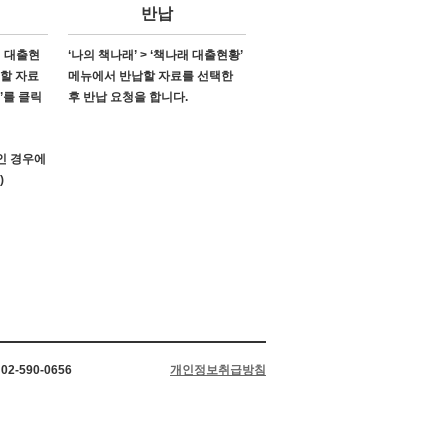
반납
래 대출현
‘나의 책나래’ > ‘책나래 대출현황’
소할 자료
메뉴에서 반납할 자료를 선택한
’를 클릭
후 반납 요청을 합니다.
’인 경우에
)
2-590-0656
개인정보취급방침