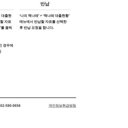
반납
래 대출현
‘나의 책나래’ > ‘책나래 대출현황’
소할 자료
메뉴에서 반납할 자료를 선택한
’를 클릭
후 반납 요청을 합니다.
’인 경우에
)
2-590-0656
개인정보취급방침