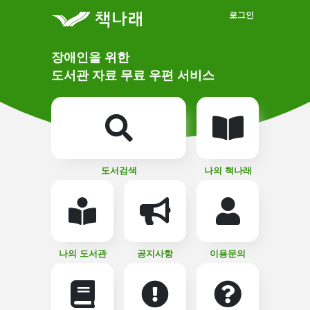
메인메뉴 바로가기
본문 바로가기
로그인
메
장애인을 위한
인
상
도서관 자료 무료 우편 서비스
단
비
주
메
얼
뉴
버
튼
도서검색
나의 책나래
나의 도서관
공지사항
이용문의