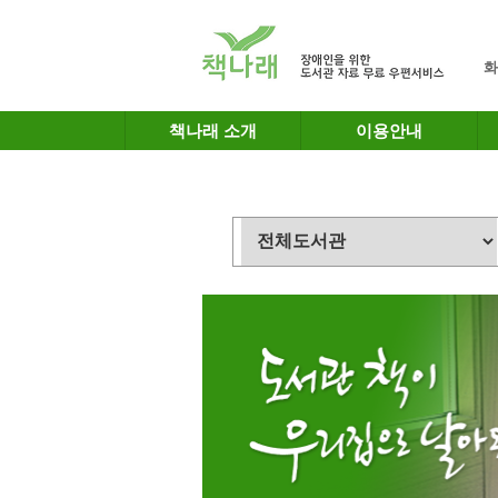
메인메뉴 바로가기
본문 바로가기
화
책나래 소개
이용안내