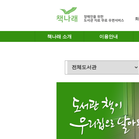
메인메뉴 바로가기
본문 바로가기
화
책나래 소개
이용안내