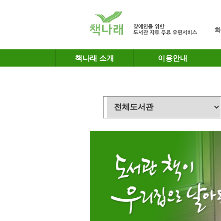
메인메뉴 바로가기
본문 바로가기
화
책나래 소개
이용안내