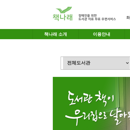
메인메뉴 바로가기
본문 바로가기
화
책나래 소개
이용안내