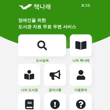
메인메뉴 바로가기
본문 바로가기
로그인
메
장애인을 위한
인
상
도서관 자료 무료 우편 서비스
단
비
주
메
얼
뉴
버
튼
도서검색
나의 책나래
나의 도서관
공지사항
이용문의