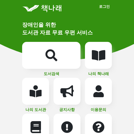
메인메뉴 바로가기
본문 바로가기
로그인
메
장애인을 위한
인
상
도서관 자료 무료 우편 서비스
단
비
주
메
얼
뉴
버
튼
도서검색
나의 책나래
나의 도서관
공지사항
이용문의