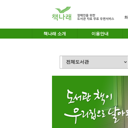
메인메뉴 바로가기
본문 바로가기
화
책나래 소개
이용안내