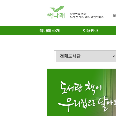
메인메뉴 바로가기
본문 바로가기
화
책나래 소개
이용안내