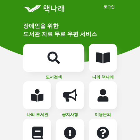
메인메뉴 바로가기
본문 바로가기
로그인
메
장애인을 위한
인
상
도서관 자료 무료 우편 서비스
단
비
주
메
얼
뉴
버
튼
도서검색
나의 책나래
나의 도서관
공지사항
이용문의