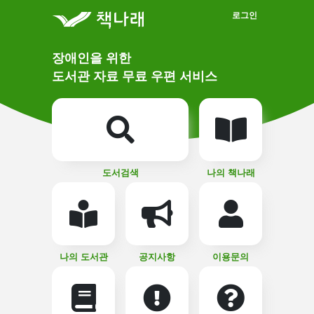
메인메뉴 바로가기
본문 바로가기
로그인
메
장애인을 위한
인
상
도서관 자료 무료 우편 서비스
단
비
주
메
얼
뉴
버
튼
도서검색
나의 책나래
나의 도서관
공지사항
이용문의