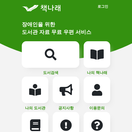
메인메뉴 바로가기
본문 바로가기
로그인
메
장애인을 위한
인
상
도서관 자료 무료 우편 서비스
단
비
주
메
얼
뉴
버
튼
도서검색
나의 책나래
나의 도서관
공지사항
이용문의