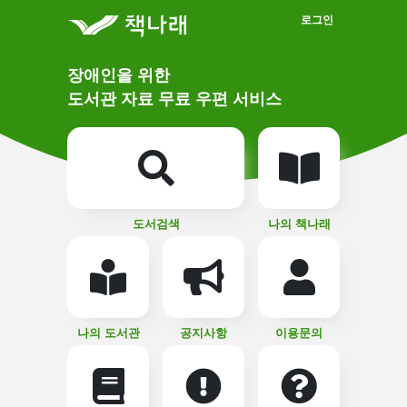
메인메뉴 바로가기
본문 바로가기
로그인
메
장애인을 위한
인
상
도서관 자료 무료 우편 서비스
단
비
주
메
얼
뉴
버
튼
도서검색
나의 책나래
나의 도서관
공지사항
이용문의