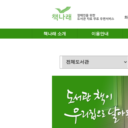
메인메뉴 바로가기
본문 바로가기
화
책나래 소개
이용안내