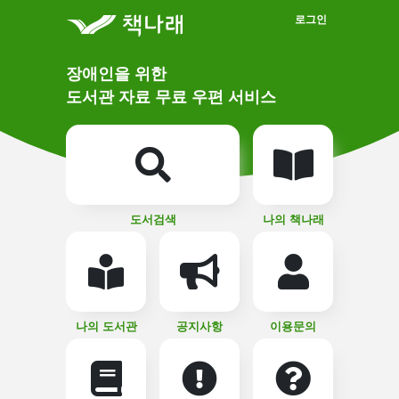
메인메뉴 바로가기
본문 바로가기
로그인
메
장애인을 위한
인
상
도서관 자료 무료 우편 서비스
단
비
주
메
얼
뉴
버
튼
도서검색
나의 책나래
나의 도서관
공지사항
이용문의