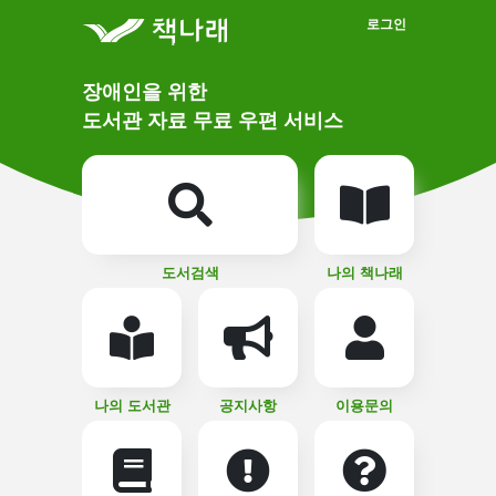
메인메뉴 바로가기
본문 바로가기
로그인
메
장애인을 위한
인
상
도서관 자료 무료 우편 서비스
단
비
주
메
얼
뉴
버
튼
도서검색
나의 책나래
나의 도서관
공지사항
이용문의