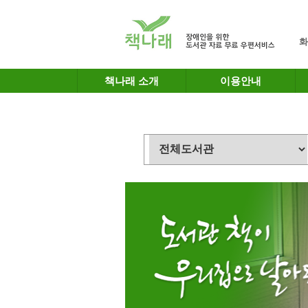
메인메뉴 바로가기
본문 바로가기
화
책나래 소개
이용안내