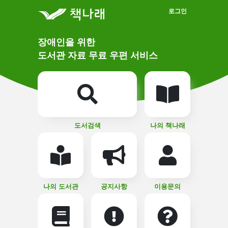
메인메뉴 바로가기
본문 바로가기
로그인
메
장애인을 위한
인
상
도서관 자료 무료 우편 서비스
단
비
주
메
얼
뉴
버
튼
도서검색
나의 책나래
나의 도서관
공지사항
이용문의