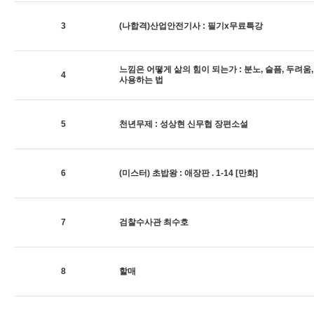
3
(나합격)산업안전기사 : 필기x무료특강
느낌은 어떻게 삶의 힘이 되는가 : 분노, 슬픔, 두려움
4
사용하는 법
5
천년무제 : 성상현 신무협 장편소설
6
(미스터) 초밥왕 : 애장판 . 1-14 [만화]
7
검찰수사관 최수호
8
할매