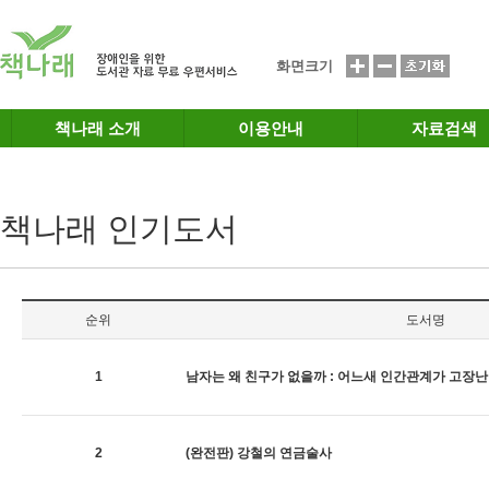
메인메뉴 바로가기
본문 바로가기
화면크기
책나래 소개
이용안내
자료검색
책나래 인기도서
순위
도서명
1
남자는 왜 친구가 없을까 : 어느새 인간관계가 고장
2
(완전판) 강철의 연금술사