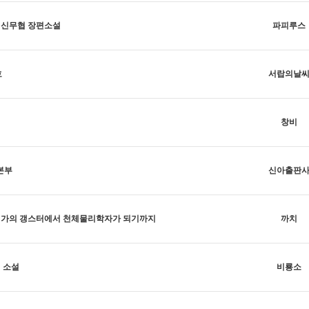
현 신무협 장편소설
파피루스
호
서랍의날
창비
본부
신아출판
빈민가의 갱스터에서 천체물리학자가 되기까지
까치
실 소설
비룡소