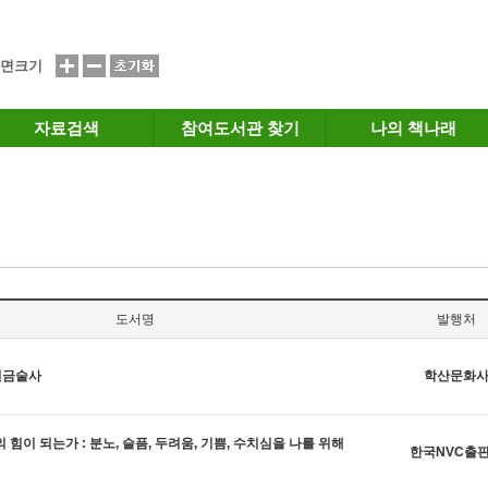
면크기
자료검색
참여도서관 찾기
나의 책나래
도서명
발행처
연금술사
학산문화
 힘이 되는가 : 분노, 슬픔, 두려움, 기쁨, 수치심을 나를 위해
한국NVC출