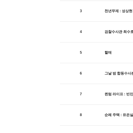
3
천년무제 : 성상
4
검찰수사관 최수
5
할매
6
그날 밤 합동수사
7
퀸텀 라이프 : 
8
순례 주택 : 유은