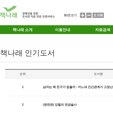
메인메뉴 바로가기
본문 바로가기
화면크기
책나래 소개
이용안내
자료검색
책나래 인기도서
순위
도서명
1
남자는 왜 친구가 없을까 : 어느새 인간관계가 고장
2
(완전판) 강철의 연금술사