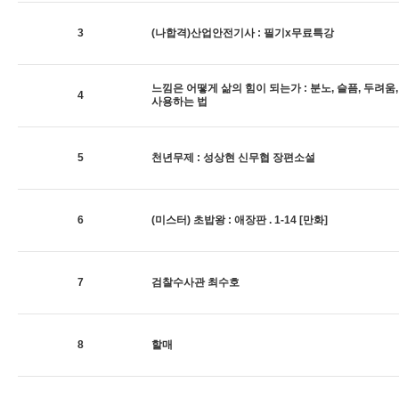
3
(나합격)산업안전기사 : 필기x무료특강
느낌은 어떻게 삶의 힘이 되는가 : 분노, 슬픔, 두려움
4
사용하는 법
5
천년무제 : 성상현 신무협 장편소설
6
(미스터) 초밥왕 : 애장판 . 1-14 [만화]
7
검찰수사관 최수호
8
할매