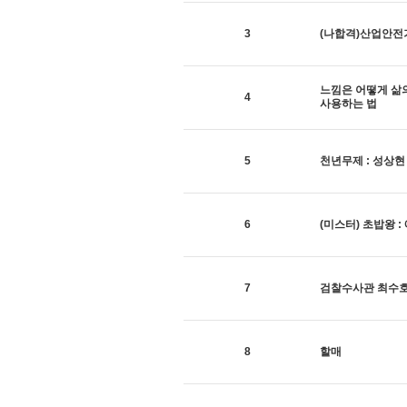
3
(나합격)산업안전
느낌은 어떻게 삶의
4
사용하는 법
5
천년무제 : 성상
6
(미스터) 초밥왕 : 애
7
검찰수사관 최수
8
할매