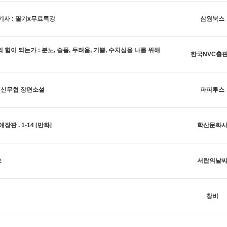
기사 : 필기x무료특강
삼원북스
 힘이 되는가 : 분노, 슬픔, 두려움, 기쁨, 수치심을 나를 위해
한국NVC출
현 신무협 장편소설
파피루스
장판 . 1-14 [만화]
학산문화
호
서랍의날
창비