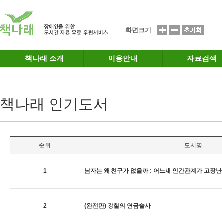
메인메뉴 바로가기
본문 바로가기
화면크기
책나래 소개
이용안내
자료검색
책나래 인기도서
순위
도서명
1
남자는 왜 친구가 없을까 : 어느새 인간관계가 고장
2
(완전판) 강철의 연금술사