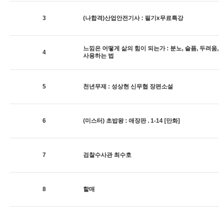
3
(나합격)산업안전기사 : 필기x무료특강
느낌은 어떻게 삶의 힘이 되는가 : 분노, 슬픔, 두려움
4
사용하는 법
5
천년무제 : 성상현 신무협 장편소설
6
(미스터) 초밥왕 : 애장판 . 1-14 [만화]
7
검찰수사관 최수호
8
할매